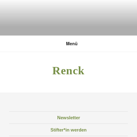
Zum
Inhalt
springen
DEUTSCHE UMWELTSTIFTUNG
Menü
Renck
Newsletter
Stifter*in werden