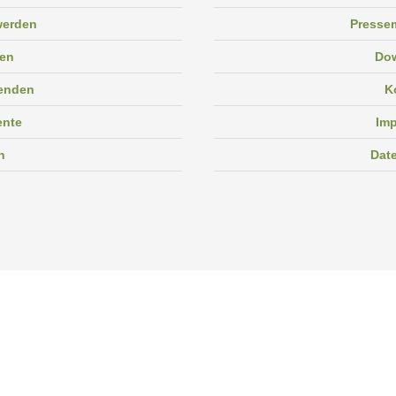
 werden
Pressem
en
Do
enden
K
ente
Im
n
Dat
Facebook
Instagram
Linkedin