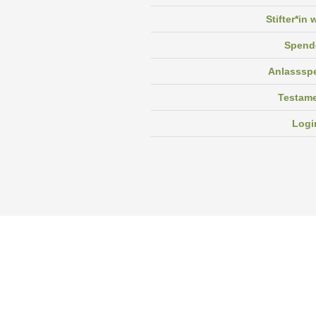
Stifter*in
Spend
Anlasssp
Testam
Logi