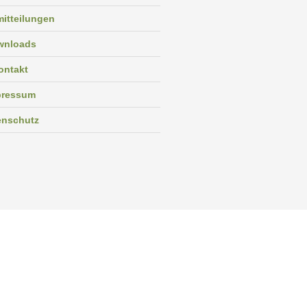
itteilungen
wnloads
ontakt
pressum
enschutz