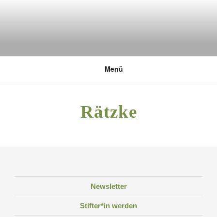
Zum
Inhalt
springen
DEUTSCHE UMWELTSTIFTUNG
Menü
Rätzke
Newsletter
Stifter*in werden