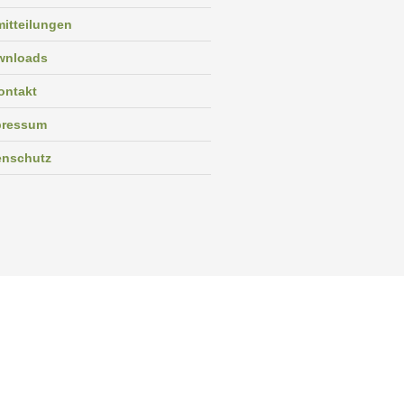
itteilungen
wnloads
ontakt
pressum
enschutz