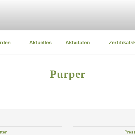
rden
Aktuelles
Aktvitäten
Zertifikats
 UMWELTSTIFTUNG
Purper
tter
Pres