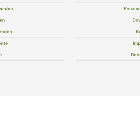
 werden
Pressem
en
Do
enden
K
ente
Im
n
Dat
Facebook
Instagram
Linkedin