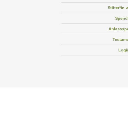
Stifter*in
Spend
Anlasssp
Testam
Logi