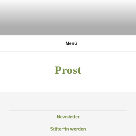
Zum
Inhalt
springen
DEUTSCHE UMWELTSTIFTUNG
Menü
Prost
Newsletter
Stifter*in werden