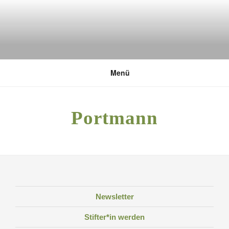
Zum
Inhalt
springen
DEUTSCHE UMWELTSTIFTUNG
Menü
Portmann
Newsletter
Stifter*in werden