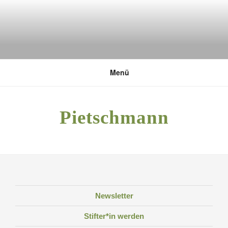
Zum
Inhalt
springen
DEUTSCHE UMWELTSTIFTUNG
Menü
Pietschmann
Newsletter
Stifter*in werden