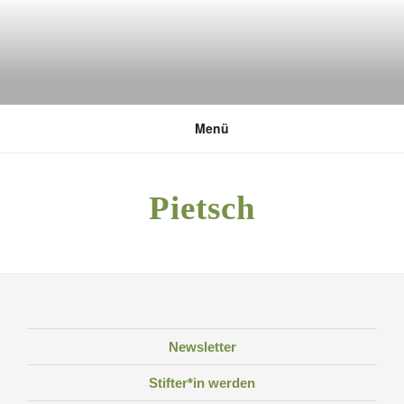
Zum
Inhalt
springen
DEUTSCHE UMWELTSTIFTUNG
Menü
Pietsch
Newsletter
Stifter*in werden