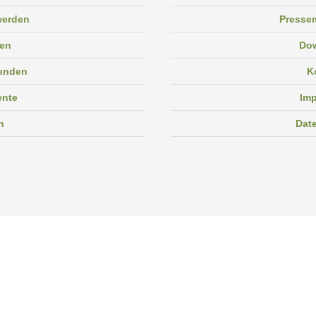
 werden
Pressem
en
Do
enden
K
ente
Im
n
Dat
Facebook
Instagram
Linkedin