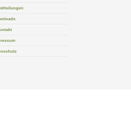
itteilungen
wnloads
ontakt
pressum
enschutz