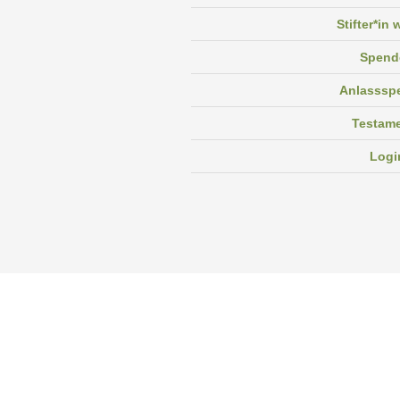
Stifter*in
Spend
Anlasssp
Testam
Logi