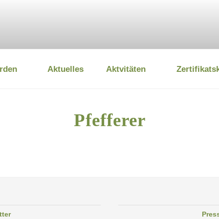
rden
Aktuelles
Aktvitäten
Zertifikats
 UMWELTSTIFTUNG
Pfefferer
tter
Pres