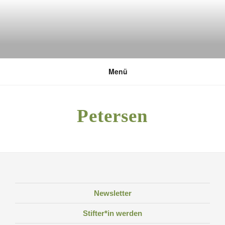
Zum
Inhalt
springen
DEUTSCHE UMWELTSTIFTUNG
Menü
Petersen
Newsletter
Stifter*in werden