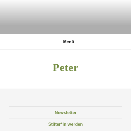
Zum
Inhalt
springen
DEUTSCHE UMWELTSTIFTUNG
Menü
Peter
Newsletter
Stifter*in werden