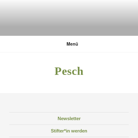
Zum
Inhalt
springen
DEUTSCHE UMWELTSTIFTUNG
Menü
Pesch
Newsletter
Stifter*in werden