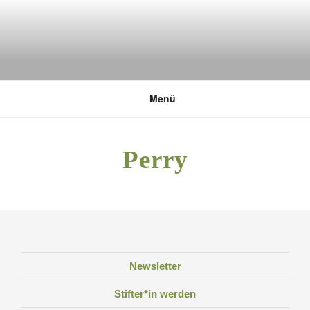
Zum
Inhalt
springen
DEUTSCHE UMWELTSTIFTUNG
Menü
Perry
Newsletter
Stifter*in werden