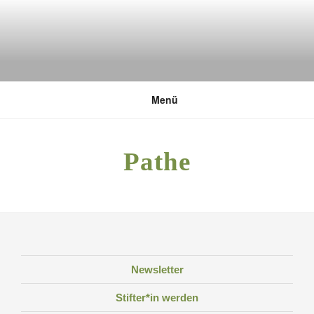
Zum
Inhalt
springen
DEUTSCHE UMWELTSTIFTUNG
Menü
Pathe
Newsletter
Stifter*in werden