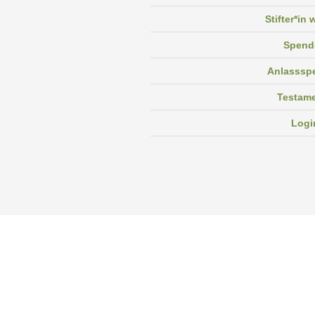
Stifter*in
Spend
Anlasssp
Testam
Logi