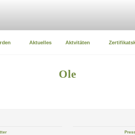
rden
Aktuelles
Aktvitäten
Zertifikats
 UMWELTSTIFTUNG
Ole
tter
Pres