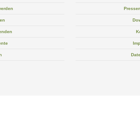
 werden
Pressem
en
Do
enden
K
ente
Im
n
Dat
Facebook
Instagram
Linkedin