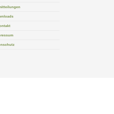
itteilungen
wnloads
ontakt
pressum
enschutz