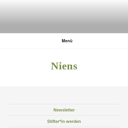
Zum
Inhalt
springen
DEUTSCHE UMWELTSTIFTUNG
Menü
Niens
Newsletter
Stifter*in werden