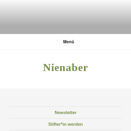
Zum
Inhalt
springen
DEUTSCHE UMWELTSTIFTUNG
Menü
Nienaber
Newsletter
Stifter*in werden