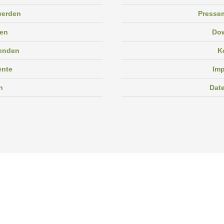
 werden
Pressem
en
Do
enden
K
ente
Im
n
Dat
Facebook
Instagram
Linkedin