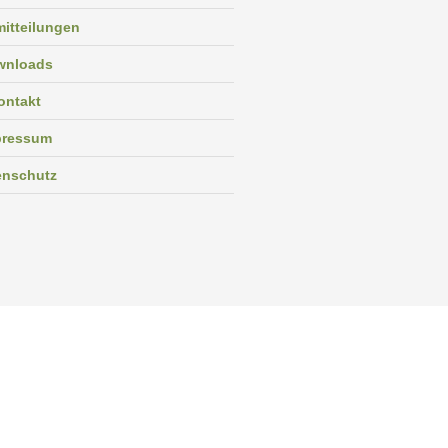
itteilungen
wnloads
ontakt
pressum
enschutz