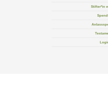
Stifter*in
Spend
Anlasssp
Testam
Logi