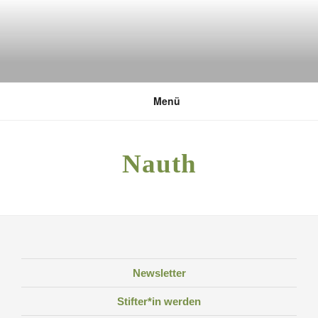
Zum
Inhalt
springen
DEUTSCHE UMWELTSTIFTUNG
Menü
Nauth
Newsletter
Stifter*in werden