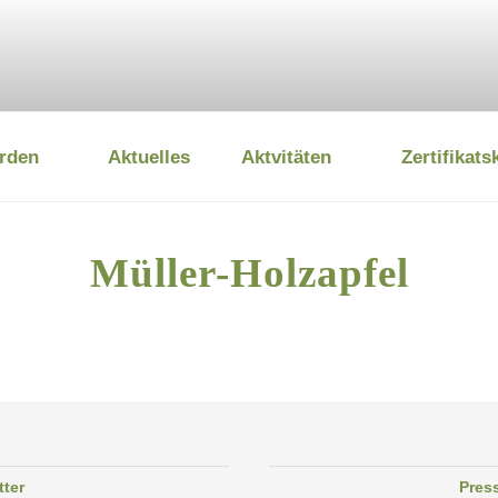
rden
Aktuelles
Aktvitäten
Zertifikats
 UMWELTSTIFTUNG
Müller-Holzapfel
tter
Pres