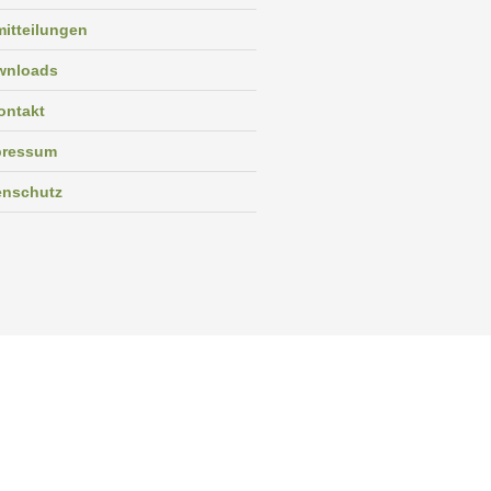
itteilungen
wnloads
ontakt
pressum
enschutz