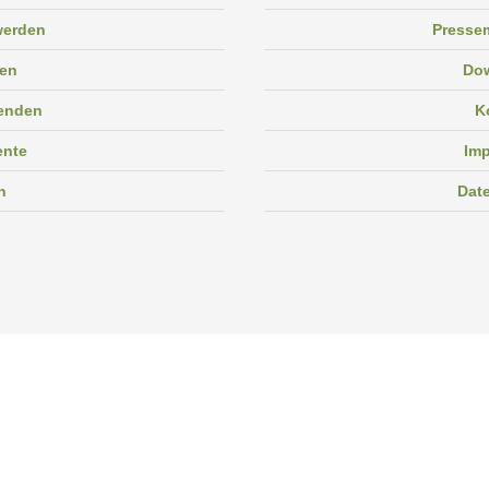
 werden
Pressem
en
Do
enden
K
ente
Im
n
Dat
Facebook
Instagram
Linkedin