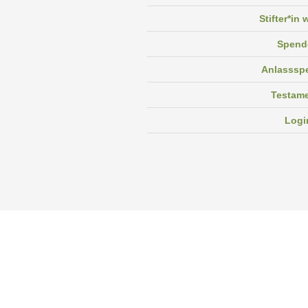
Stifter*in
Spend
Anlasssp
Testam
Logi