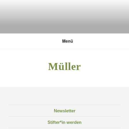
Zum
Inhalt
springen
DEUTSCHE UMWELTSTIFTUNG
Menü
Müller
Newsletter
Stifter*in werden