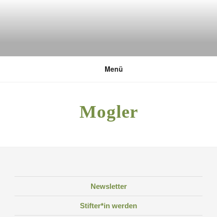
Zum
Inhalt
springen
DEUTSCHE UMWELTSTIFTUNG
Menü
Mogler
Newsletter
Stifter*in werden