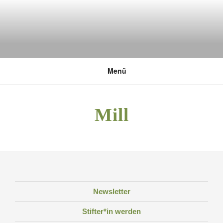
Zum
Inhalt
springen
DEUTSCHE UMWELTSTIFTUNG
Menü
Mill
Newsletter
Stifter*in werden