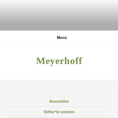
Zum
Inhalt
springen
DEUTSCHE UMWELTSTIFTUNG
Menü
Meyerhoff
Newsletter
Stifter*in werden