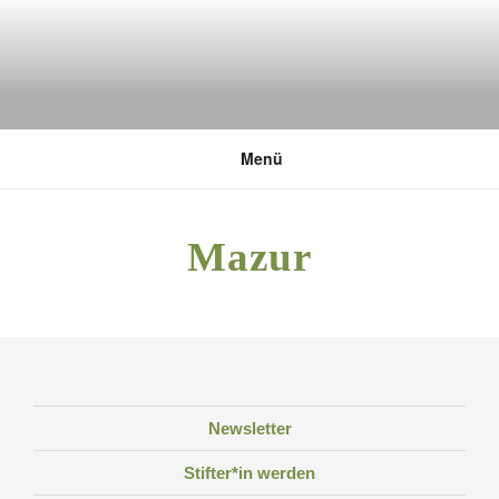
Zum
Inhalt
springen
DEUTSCHE UMWELTSTIFTUNG
Menü
Mazur
Newsletter
Stifter*in werden