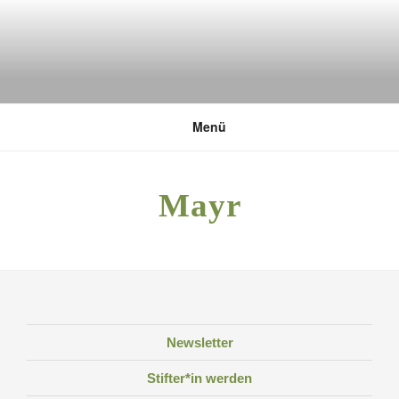
Zum
Inhalt
springen
DEUTSCHE UMWELTSTIFTUNG
Menü
Mayr
Newsletter
Stifter*in werden