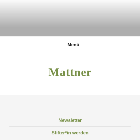
Zum
Inhalt
springen
DEUTSCHE UMWELTSTIFTUNG
Menü
Mattner
Newsletter
Stifter*in werden