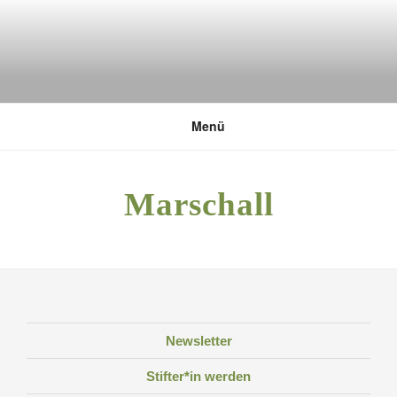
Zum
Inhalt
springen
DEUTSCHE UMWELTSTIFTUNG
Menü
Marschall
Newsletter
Stifter*in werden