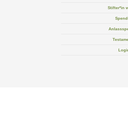
Stifter*in
Spend
Anlasssp
Testam
Logi