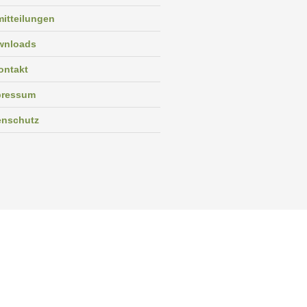
itteilungen
wnloads
ontakt
pressum
enschutz