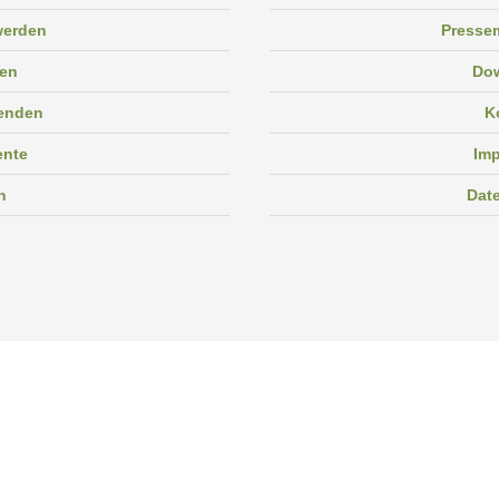
 werden
Pressem
en
Do
enden
K
ente
Im
n
Dat
Facebook
Instagram
Linkedin