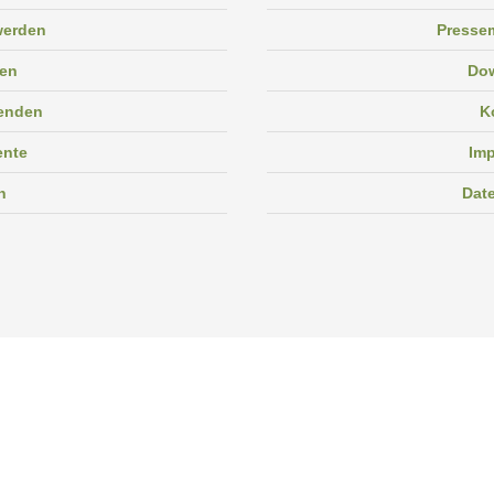
 werden
Pressem
en
Do
enden
K
ente
Im
n
Dat
Facebook
Instagram
Linkedin