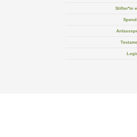
Stifter*in
Spend
Anlasssp
Testam
Logi