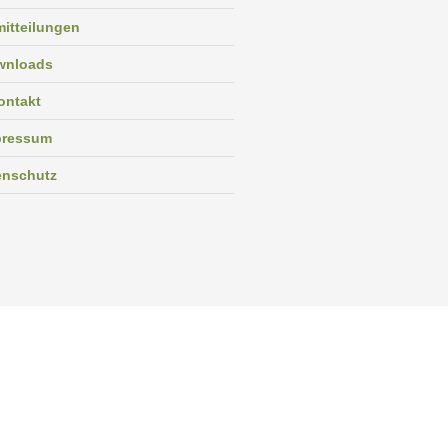
itteilungen
wnloads
ontakt
pressum
enschutz