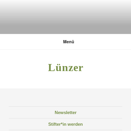
Zum
Inhalt
springen
DEUTSCHE UMWELTSTIFTUNG
Menü
Lünzer
Newsletter
Stifter*in werden