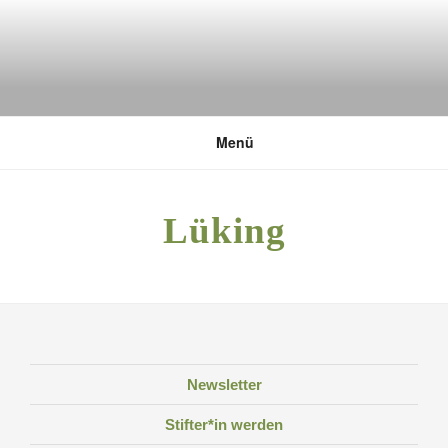
Zum
Inhalt
springen
DEUTSCHE UMWELTSTIFTUNG
Menü
Lüking
Newsletter
Stifter*in werden