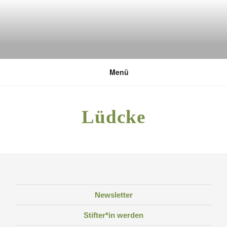
Zum
Inhalt
springen
DEUTSCHE UMWELTSTIFTUNG
Menü
Lüdcke
Newsletter
Stifter*in werden