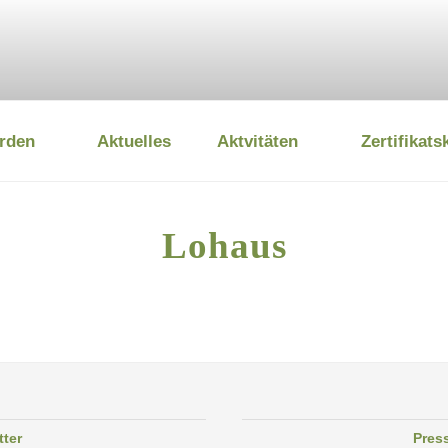
rden
Aktuelles
Aktvitäten
Zertifikats
 UMWELTSTIFTUNG
Lohaus
tter
Pres