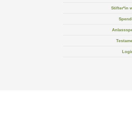
Stifter*in
Spend
Anlasssp
Testam
Logi