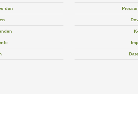
 werden
Pressem
en
Do
enden
K
ente
Im
n
Dat
Facebook
Instagram
Linkedin