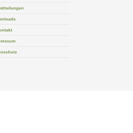
itteilungen
wnloads
ontakt
pressum
enschutz