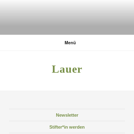
Zum
Inhalt
springen
DEUTSCHE UMWELTSTIFTUNG
Menü
Lauer
Newsletter
Stifter*in werden