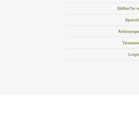
Stifter*in
Spend
Anlasssp
Testam
Logi