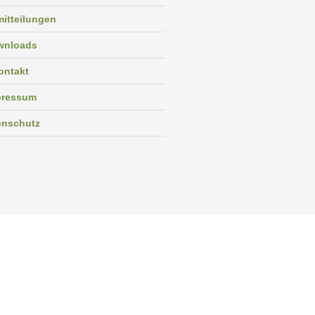
itteilungen
wnloads
ontakt
pressum
enschutz