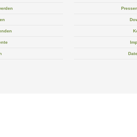
 werden
Pressem
en
Do
enden
K
ente
Im
n
Dat
Facebook
Instagram
Linkedin