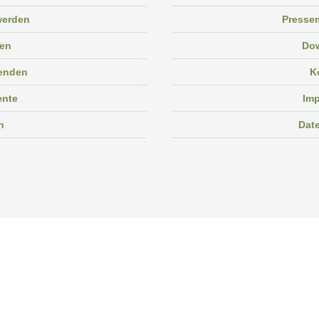
 werden
Pressem
en
Do
enden
K
ente
Im
n
Dat
Facebook
Instagram
Linkedin