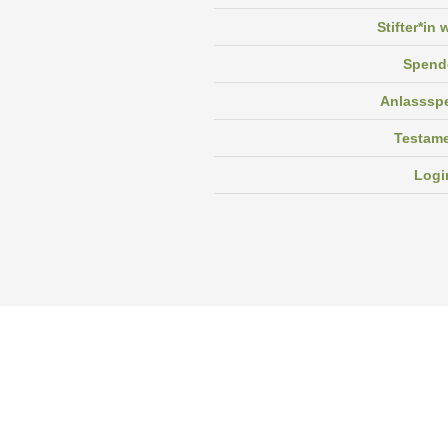
Stifter*in
Spend
Anlasssp
Testam
Logi