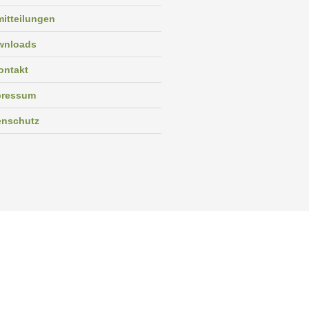
itteilungen
wnloads
ontakt
pressum
enschutz