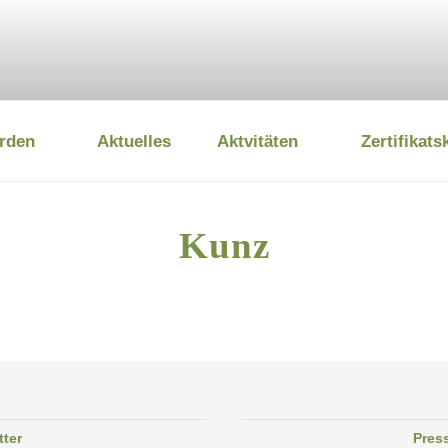
rden
Aktuelles
Aktvitäten
Zertifikats
 UMWELTSTIFTUNG
Kunz
tter
Pres