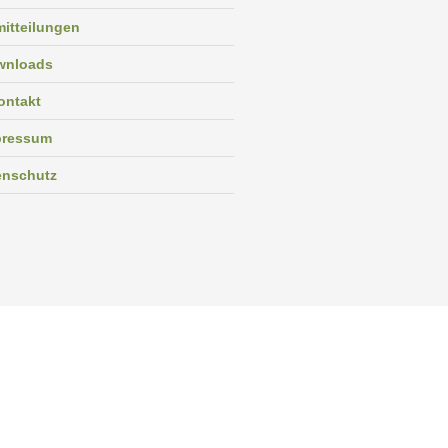
itteilungen
wnloads
ontakt
pressum
enschutz