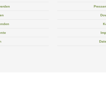
 werden
Pressem
en
Do
enden
K
ente
Im
n
Dat
Facebook
Instagram
Linkedin