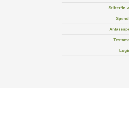
Stifter*in
Spend
Anlasssp
Testam
Logi