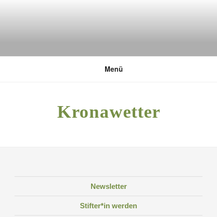
Zum
Inhalt
springen
DEUTSCHE UMWELTSTIFTUNG
Menü
Kronawetter
Newsletter
Stifter*in werden