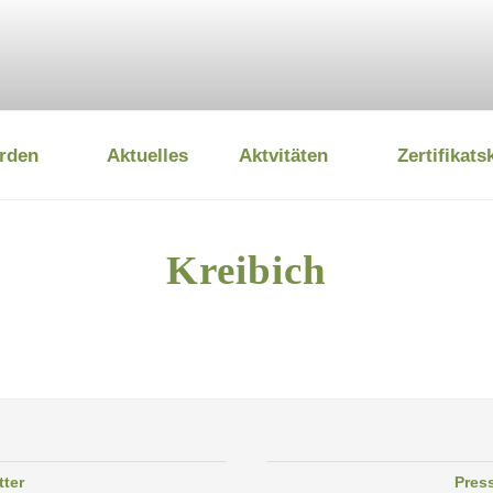
rden
Aktuelles
Aktvitäten
Zertifikats
 UMWELTSTIFTUNG
Kreibich
tter
Pres