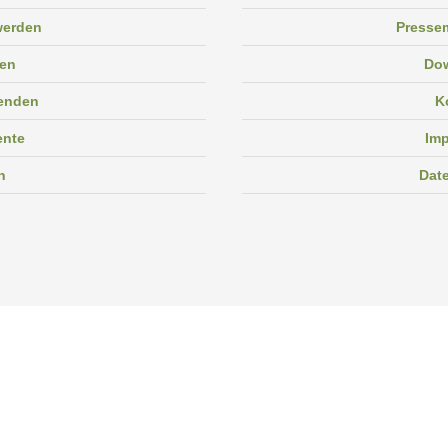
 werden
Pressem
en
Do
enden
K
ente
Im
n
Dat
Facebook
Instagram
Linkedin