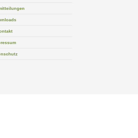
itteilungen
wnloads
ontakt
pressum
enschutz