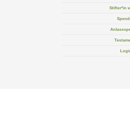
Stifter*in
Spend
Anlasssp
Testam
Logi