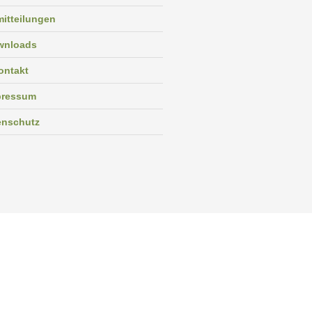
itteilungen
wnloads
ontakt
pressum
enschutz