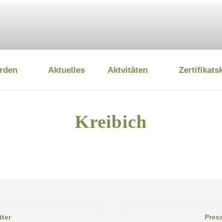
rden
Aktuelles
Aktvitäten
Zertifikats
 UMWELTSTIFTUNG
Kreibich
tter
Pres