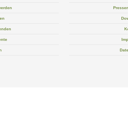
 werden
Pressem
en
Do
enden
K
ente
Im
n
Dat
Facebook
Instagram
Linkedin