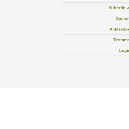
Stifter*in
Spend
Anlasssp
Testam
Logi