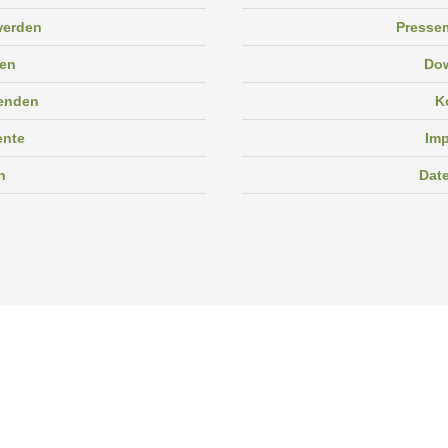
 werden
Pressem
en
Do
enden
K
ente
Im
n
Dat
Facebook
Instagram
Linkedin