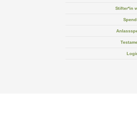
Stifter*in
Spend
Anlasssp
Testam
Logi