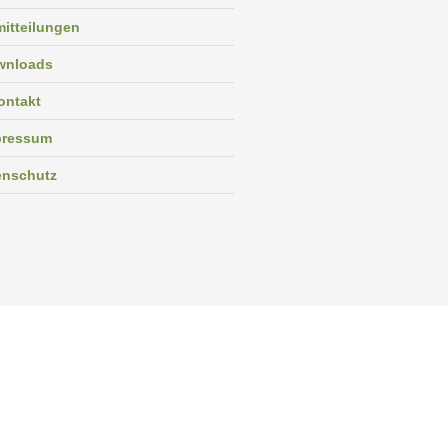
itteilungen
wnloads
ontakt
pressum
enschutz