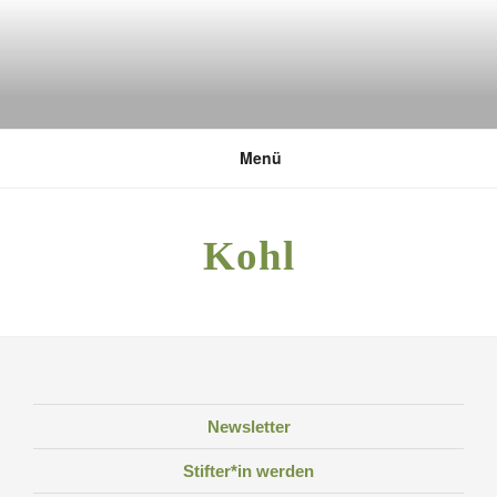
Zum
Inhalt
springen
DEUTSCHE UMWELTSTIFTUNG
Menü
Kohl
Newsletter
Stifter*in werden