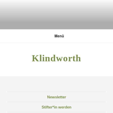
Zum
Inhalt
springen
DEUTSCHE UMWELTSTIFTUNG
Menü
Klindworth
Newsletter
Stifter*in werden