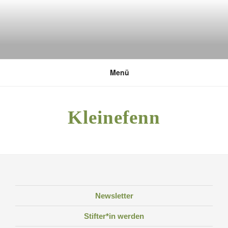
Zum
Inhalt
springen
DEUTSCHE UMWELTSTIFTUNG
Menü
Kleinefenn
Newsletter
Stifter*in werden