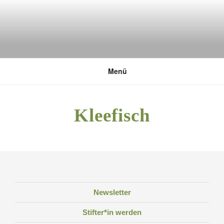
Zum
Inhalt
springen
DEUTSCHE UMWELTSTIFTUNG
Menü
Kleefisch
Newsletter
Stifter*in werden