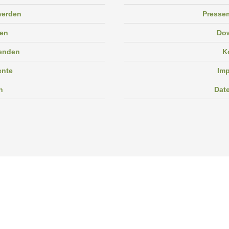
 werden
Pressem
en
Do
enden
K
ente
Im
n
Dat
Facebook
Instagram
Linkedin