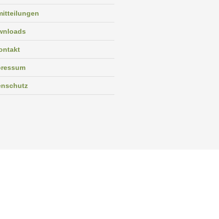
itteilungen
wnloads
ontakt
pressum
enschutz