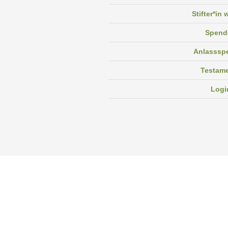
Stifter*in
Spend
Anlasssp
Testam
Logi