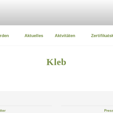
rden
Aktuelles
Aktvitäten
Zertifikats
 UMWELTSTIFTUNG
Kleb
tter
Pres