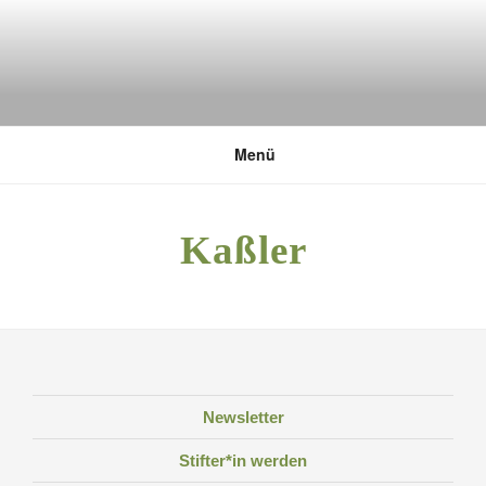
Zum
Inhalt
springen
DEUTSCHE UMWELTSTIFTUNG
Menü
Kaßler
Newsletter
Stifter*in werden