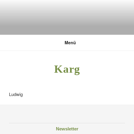
Zum
Inhalt
springen
DEUTSCHE UMWELTSTIFTUNG
Menü
Karg
Ludwig
Newsletter