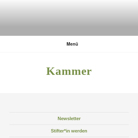
Zum
Inhalt
springen
DEUTSCHE UMWELTSTIFTUNG
Menü
Kammer
Newsletter
Stifter*in werden